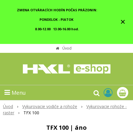
ZMENA OTVÁRACÍCH HODÍN POČAS PRÁZDNIN:
×
PONDELOK - PIATOK
8.00-12.00 13.00-16.00 hod.
Úvod
Menu
Úvod
Vykurovacie vodiče a rohože
Vykurovacie rohože -
raster
TFX 100
TFX 100 | áno