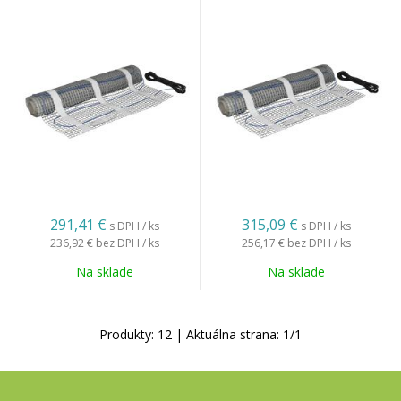
291,41
€
315,09
€
s DPH / ks
s DPH / ks
236,92 €
bez DPH / ks
256,17 €
bez DPH / ks
Na sklade
Na sklade
Produkty:
12
| Aktuálna strana:
1
/
1