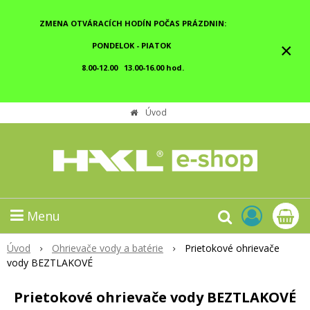
ZMENA OTVÁRACÍCH HODÍN POČAS PRÁZDNIN:
×
PONDELOK - PIATOK
8.00-12.00 13.00-16.00 hod.
Úvod
Menu
Úvod
Ohrievače vody a batérie
Prietokové ohrievače
vody BEZTLAKOVÉ
Prietokové ohrievače vody BEZTLAKOVÉ