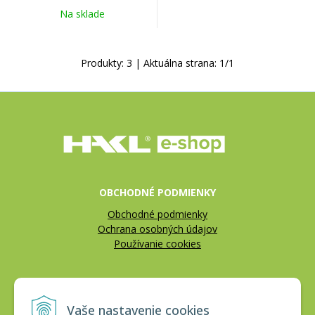
Na sklade
Produkty:
3
| Aktuálna strana:
1
/
1
OBCHODNÉ PODMIENKY
Obchodné podmienky
Ochrana osobných údajov
Používanie cookies
REKLAMÁCIE
Vaše nastavenie cookies
Reklamačný poriadok