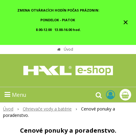
ZMENA OTVÁRACÍCH HODÍN POČAS PRÁZDNIN:
×
PONDELOK - PIATOK
8.00-12.00 13.00-16.00 hod.
Úvod
Menu
Úvod
Ohrievače vody a batérie
Cenové ponuky a
poradenstvo.
Cenové ponuky a poradenstvo.