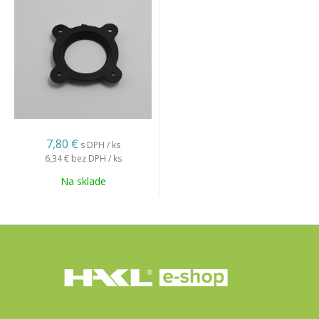
7,80 €
s DPH / ks
6,34 €
bez DPH / ks
Na sklade