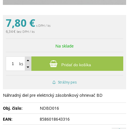
7,80
€
s DPH / ks
6,34 €
bez DPH / ks
Na sklade
ks
Pridať do košíka
Strážny pes
Náhradný diel pre elektrický zásobníkový ohrievač BD
Obj. čislo:
NDBD016
EAN:
8586018643316