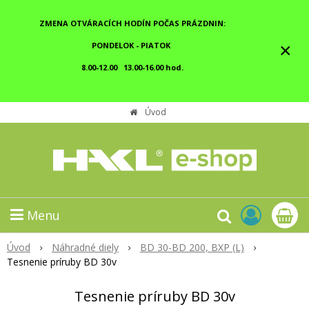
ZMENA OTVÁRACÍCH HODÍN POČAS PRÁZDNIN:
×
PONDELOK - PIATOK
8.00-12.00 13.00-16.00 hod.
Úvod
Menu
Úvod
Náhradné diely
BD 30-BD 200, BXP (L)
Tesnenie príruby BD 30v
Tesnenie príruby BD 30v