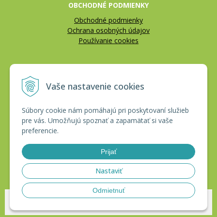
OBCHODNÉ PODMIENKY
Obchodné podmienky
Ochrana osobných údajov
Používanie cookies
REKLAMÁCIE
Vaše nastavenie cookies
Reklamačný poriadok
Vrátenie tovaru
Súbory cookie nám pomáhajú pri poskytovaní služieb
pre vás. Umožňujú spoznať a zapamätať si vaše
CERTIFIKÁTY
preferencie.
Prijať
Nastaviť
Odmietnuť
© 2026 HAKLobchod •
tvorba eshopu cez UNIobchod
,
webhosting
spoločnosti
WEBYGROUP