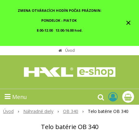
ZMENA OTVÁRACÍCH HODÍN POČAS PRÁZDNIN:
×
PONDELOK - PIATOK
8.00-12.00 13.00-16.00 hod.
Úvod
Menu
Úvod
Náhradné diely
OB 340
Telo batérie OB 340
Telo batérie OB 340