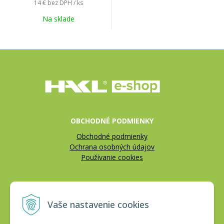
14 €
bez DPH / ks
Na sklade
OBCHODNÉ PODMIENKY
Obchodné podmienky
Ochrana osobných údajov
Používanie cookies
REKLAMÁCIE
Vaše nastavenie cookies
Reklamačný poriadok
Vrátenie tovaru