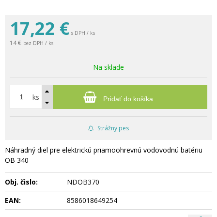
17,22
€
s DPH / ks
14 €
bez DPH / ks
Na sklade
ks
Pridať do košíka
Strážny pes
Náhradný diel pre elektrickú priamoohrevnú vodovodnú batériu
OB 340
Obj. čislo:
NDOB370
EAN:
8586018649254