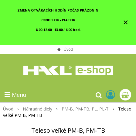
ZMENA OTVÁRACÍCH HODÍN POČAS PRÁZDNIN:
×
PONDELOK - PIATOK
8.00-12.00 13.00-16.00 hod.
Úvod
Menu
Úvod
Náhradné diely
PM-B, PM-TB, PL, PL-T
Teleso
veľké PM-B, PM-TB
Teleso veľké PM-B, PM-TB