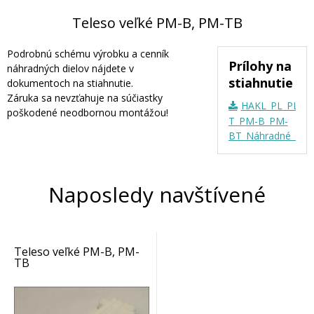
Teleso veľké PM-B, PM-TB
Podrobnú schému výrobku a cenník
Prílohy na
náhradných dielov nájdete v
stiahnutie
dokumentoch na stiahnutie.
Záruka sa nevzťahuje na súčiastky
HAKL_PL_PL-
poškodené neodbornou montážou!
T_PM-B_PM-
BT_Náhradné_diel
Naposledy navštívené
Teleso veľké PM-B, PM-
TB