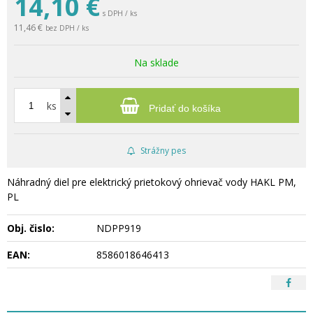
14,10
€
s DPH / ks
11,46 €
bez DPH / ks
Na sklade
ks
Pridať do košíka
Strážny pes
Náhradný diel pre elektrický prietokový ohrievač vody HAKL PM,
PL
Obj. čislo:
NDPP919
EAN:
8586018646413