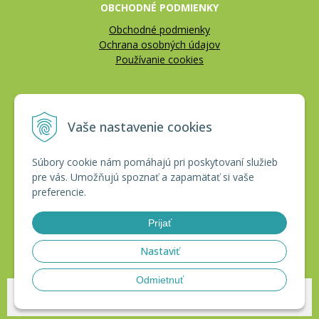
OBCHODNÉ PODMIENKY
Obchodné podmienky
Ochrana osobných údajov
Používanie cookies
REKLAMÁCIE
Vaše nastavenie cookies
Reklamačný poriadok
Vrátenie tovaru
Súbory cookie nám pomáhajú pri poskytovaní služieb
pre vás. Umožňujú spoznať a zapamätať si vaše
CERTIFIKÁTY
preferencie.
Prijať
Nastaviť
Odmietnuť
© 2026 HAKLobchod •
tvorba eshopu cez UNIobchod
,
webhosting
spoločnosti
WEBYGROUP