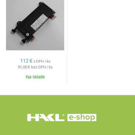
112 €
s DPH / ks
91,06 €
bez DPH / ks
Na sklade