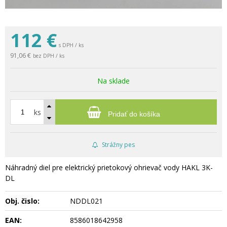
112
€
s DPH / ks
91,06 €
bez DPH / ks
Na sklade
ks
Pridať do košíka
Strážny pes
Náhradný diel pre elektrický prietokový ohrievač vody HAKL 3K-
DL
Obj. čislo:
NDDL021
EAN:
8586018642958