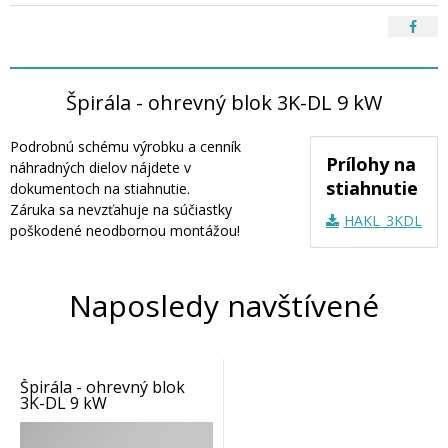
Špirála - ohrevný blok 3K-DL 9 kW
Podrobnú schému výrobku a cenník
Prílohy na
náhradných dielov nájdete v
stiahnutie
dokumentoch na stiahnutie.
Záruka sa nevzťahuje na súčiastky
HAKL_3KDL_náh
poškodené neodbornou montážou!
Naposledy navštívené
Špirála - ohrevný blok
3K-DL 9 kW