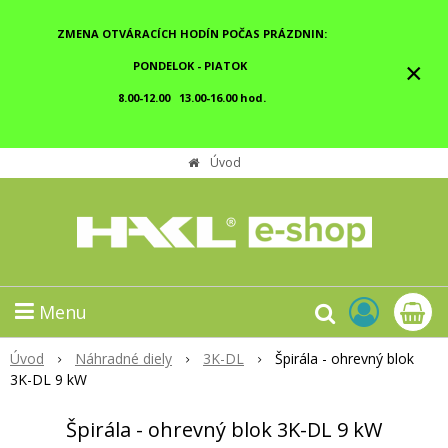
ZMENA OTVÁRACÍCH HODÍN POČAS PRÁZDNIN:
×
PONDELOK - PIATOK
8.00-12.00 13.00-16.00 hod.
Úvod
Menu
Úvod
Náhradné diely
3K-DL
Špirála - ohrevný blok
3K-DL 9 kW
Špirála - ohrevný blok 3K-DL 9 kW