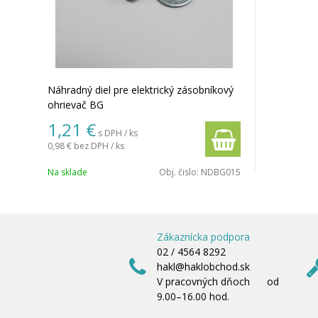
Náhradný diel pre elektrický zásobníkový
ohrievač BG
1,21 €
s DPH / ks
0,98 €
bez DPH / ks
Na sklade
Obj. čislo:
NDBG015
Zákaznícka podpora
02 / 4564 8292
hakl@haklobchod.sk
V pracovných dňoch od
9.00–16.00 hod.