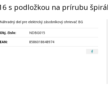
16 s podložkou na prírubu špirál
Náhradný diel pre elektrický zásobníkový ohrievač BG
Obj. čislo:
NDBG015
EAN:
8586018648974