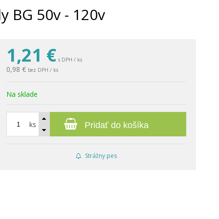
y BG 50v - 120v
1,21
€
s DPH / ks
0,98 €
bez DPH / ks
Na sklade
ks
Pridať do košíka
Strážny pes