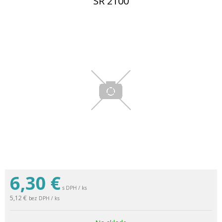
SR 2100
6,30
€
s DPH / ks
5,12 €
bez DPH / ks