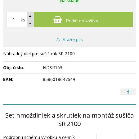
Na sklade
ks
Pridať do košíka
Strážny pes
Náhradný diel pre sušič rúk SR 2100
Obj. čislo:
NDSR163
EAN:
8586018647649
Set hmoždiniek a skrutiek na montáž sušiča
SR 2100
Podrobnú schému výrobku a cenník