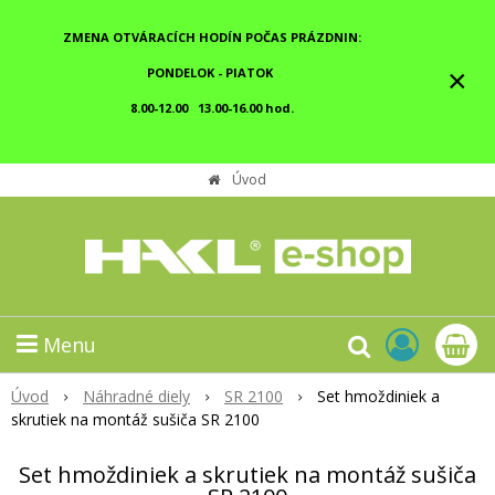
ZMENA OTVÁRACÍCH HODÍN POČAS PRÁZDNIN:
×
PONDELOK - PIATOK
8.00-12.00 13.00-16.00 hod.
Úvod
Menu
Úvod
Náhradné diely
SR 2100
Set hmoždiniek a
skrutiek na montáž sušiča SR 2100
Set hmoždiniek a skrutiek na montáž sušiča