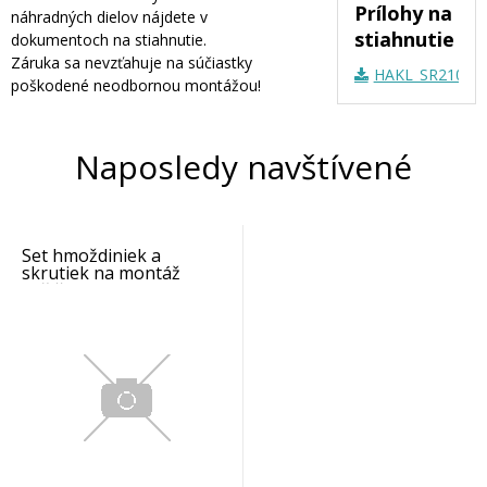
Prílohy na
náhradných dielov nájdete v
stiahnutie
dokumentoch na stiahnutie.
Záruka sa nevzťahuje na súčiastky
HAKL_SR2100_N
poškodené neodbornou montážou!
Naposledy navštívené
Set hmoždiniek a
skrutiek na montáž
sušiča SR 2100