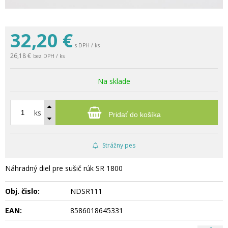
32,20
€
s DPH / ks
26,18 €
bez DPH / ks
Na sklade
ks
Pridať do košíka
Strážny pes
Náhradný diel pre sušič rúk SR 1800
Obj. čislo:
NDSR111
EAN:
8586018645331