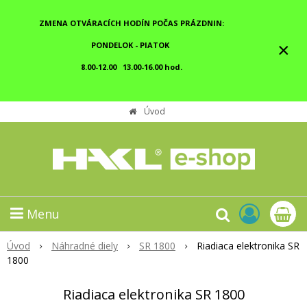
ZMENA OTVÁRACÍCH HODÍN POČAS PRÁZDNIN:
×
PONDELOK - PIATOK
8.00-12.00 13.00-16.00 hod.
Úvod
Menu
Úvod
Náhradné diely
SR 1800
Riadiaca elektronika SR
1800
Riadiaca elektronika SR 1800