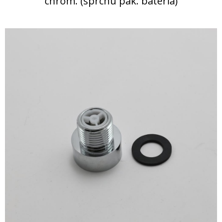
chróm. (sprchu pák. batéria)