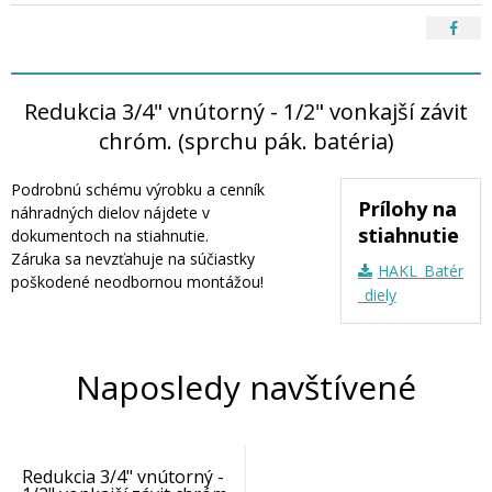
Redukcia 3/4" vnútorný - 1/2" vonkajší závit
chróm. (sprchu pák. batéria)
Podrobnú schému výrobku a cenník
Prílohy na
náhradných dielov nájdete v
stiahnutie
dokumentoch na stiahnutie.
Záruka sa nevzťahuje na súčiastky
HAKL_Batérie_n
poškodené neodbornou montážou!
_diely
Naposledy navštívené
Redukcia 3/4" vnútorný -