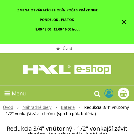
ZMENA OTVÁRACÍCH HODÍN POČAS PRÁZDNIN:
×
PONDELOK - PIATOK
8.00-12.00 13.00-16.00 hod.
Úvod
Menu
Úvod
Náhradné diely
Batérie
Redukcia 3/4" vnútorný
- 1/2" vonkajší závit chróm. (sprchu pák. batéria)
Redukcia 3/4" vnútorný - 1/2" vonkajší závit