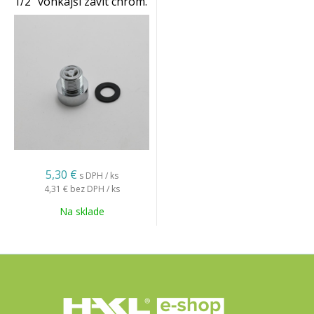
1/2" vonkajší závit chróm.
(sprchu pák. batéria)
5,30 €
s DPH / ks
4,31 €
bez DPH / ks
Na sklade