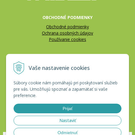
OBCHODNÉ PODMIENKY
Obchodné podmienky
Ochrana osobných údajov
Používanie cookies
REKLAMÁCIE
Vaše nastavenie cookies
Reklamačný poriadok
Vrátenie tovaru
Súbory cookie nám pomáhajú pri poskytovaní služieb
pre vás. Umožňujú spoznať a zapamätať si vaše
CERTIFIKÁTY
preferencie.
Prijať
Nastaviť
Odmietnuť