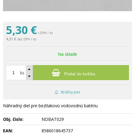
5,30
€
s DPH / ks
4,31 €
bez DPH / ks
Na sklade
ks
Pridať do košíka
Strážny pes
Náhradný diel pre beztlakovú vodovodnú batériu
Obj. čislo:
NDBAT029
EAN:
8586018645737