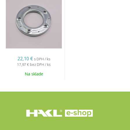
22,10 €
s DPH / ks
17,97 €
bez DPH / ks
Na sklade