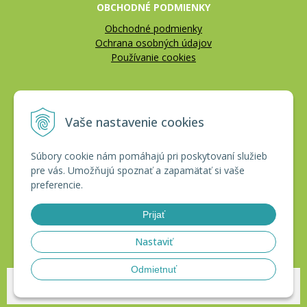
OBCHODNÉ PODMIENKY
Obchodné podmienky
Ochrana osobných údajov
Používanie cookies
REKLAMÁCIE
Vaše nastavenie cookies
Reklamačný poriadok
Vrátenie tovaru
Súbory cookie nám pomáhajú pri poskytovaní služieb
pre vás. Umožňujú spoznať a zapamätať si vaše
CERTIFIKÁTY
preferencie.
Prijať
Nastaviť
Odmietnuť
© 2026 HAKLobchod •
tvorba eshopu cez UNIobchod
,
webhosting
spoločnosti
WEBYGROUP