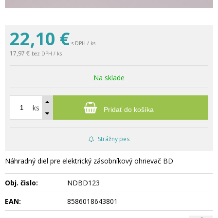
22,10
€
s DPH / ks
17,97 €
bez DPH / ks
Na sklade
ks
Pridať do košíka
Strážny pes
Náhradný diel pre elektrický zásobníkový ohrievač BD
Obj. čislo:
NDBD123
EAN:
8586018643801