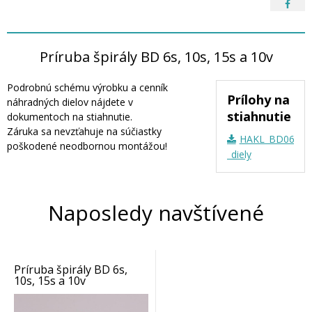
Príruba špirály BD 6s, 10s, 15s a 10v
Podrobnú schému výrobku a cenník
Prílohy na
náhradných dielov nájdete v
stiahnutie
dokumentoch na stiahnutie.
Záruka sa nevzťahuje na súčiastky
HAKL_BD06_10
poškodené neodbornou montážou!
_diely
Naposledy navštívené
Príruba špirály BD 6s,
10s, 15s a 10v