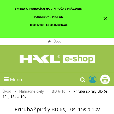
ZMENA OTVÁRACÍCH HODÍN POČAS PRÁZDNIN:
×
PONDELOK - PIATOK
8.00-12.00 13.00-16.00 hod.
Úvod
Menu
Úvod
Náhradné diely
BD 6-10
Príruba špirály BD 6s,
10s, 15s a 10v
Príruba špirály BD 6s, 10s, 15s a 10v