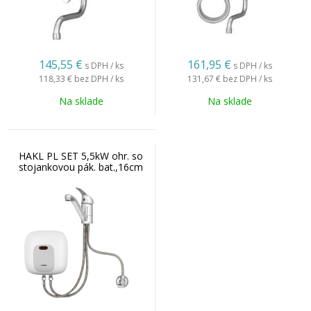
145,55
€
161,95
€
s DPH / ks
s DPH / ks
118,33 €
bez DPH / ks
131,67 €
bez DPH / ks
Na sklade
Na sklade
HAKL PL SET 5,5kW ohr. so
stojankovou pák. bat.,16cm
IconicLine