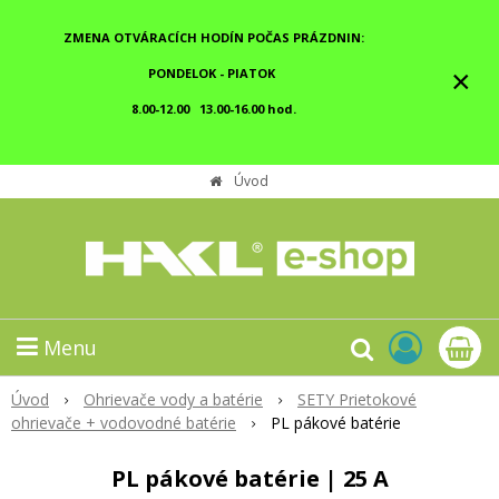
ZMENA OTVÁRACÍCH HODÍN POČAS PRÁZDNIN:
×
PONDELOK - PIATOK
8.00-12.00 13.00-16.00 hod.
Úvod
Menu
Úvod
Ohrievače vody a batérie
SETY Prietokové
ohrievače + vodovodné batérie
PL pákové batérie
PL pákové batérie | 25 A