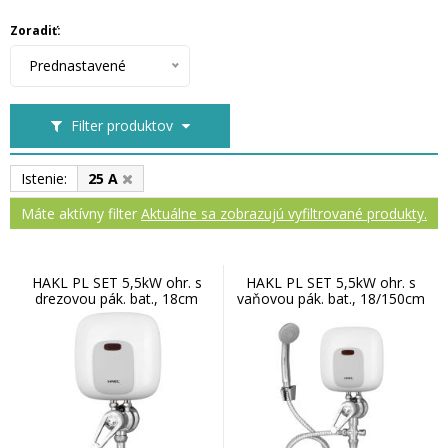
Zoradiť:
Prednastavené
Filter produktov
Istenie:
25 A
Máte aktívny filter
Aktuálne sa zobrazujú vyfiltrované produkty.
HAKL PL SET 5,5kW ohr. s
HAKL PL SET 5,5kW ohr. s
drezovou pák. bat., 18cm
vaňovou pák. bat., 18/150cm
IconicLine
IconicLine