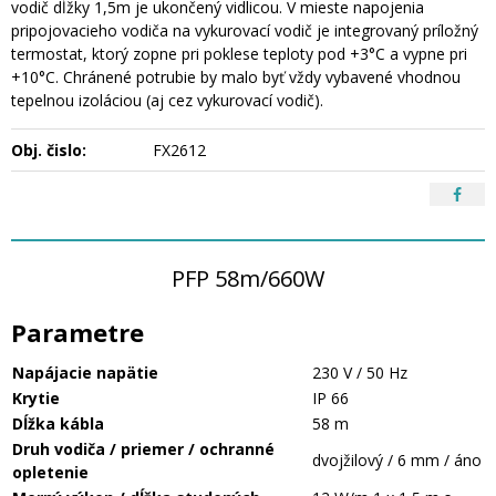
vodič dĺžky 1,5m je ukončený vidlicou. V mieste napojenia
pripojovacieho vodiča na vykurovací vodič je integrovaný príložný
termostat, ktorý zopne pri poklese teploty pod +3°C a vypne pri
+10°C. Chránené potrubie by malo byť vždy vybavené vhodnou
tepelnou izoláciou (aj cez vykurovací vodič).
Obj. čislo:
FX2612
PFP 58m/660W
Parametre
Napájacie napätie
230 V / 50 Hz
Krytie
IP 66
Dĺžka kábla
58 m
Druh vodiča / priemer / ochranné
dvojžilový / 6 mm / áno
opletenie