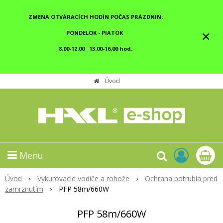
ZMENA OTVÁRACÍCH HODÍN POČAS PRÁZDNIN:
×
PONDELOK - PIATOK
8.00-12.00 13.00-16.00 hod.
Úvod
Menu
Úvod
Vykurovacie vodiče a rohože
Ochrana potrubia pred
zamrznutím
PFP 58m/660W
PFP 58m/660W