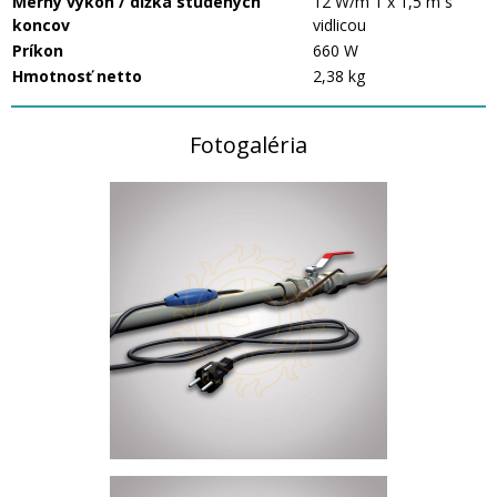
Merný výkon / dĺžka studených
12 W/m 1 x 1,5 m s
koncov
vidlicou
Príkon
660 W
Hmotnosť netto
2,38 kg
Fotogaléria