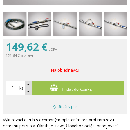
149,62
€
s DPH
121,64 €
bez DPH
Na objednávku
ks
Pridať do košíka
Strážny pes
Vykurovací okruh s ochranným opletením pre protimrazovú
ochranu potrubia. Okruh je z dvojžilového vodiča, pripojovací