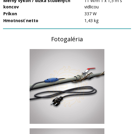
Merný výkon / dĺžka studených
11 W/m 1 x 1,5 m s
koncov
vidlicou
Príkon
337 W
Hmotnosť netto
1,43 kg
Fotogaléria