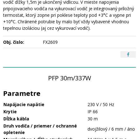
vodič dĺžky 1,5m je ukončený vidlicou. V mieste napojenia
pripojovacieho vodiča na vykurovací vodič je integrovaný príložný
termostat, ktorý zopne pri poklese teploty pod +3°C a vypne pri
+10°C. Chránené potrubie by malo byť vždy vybavené vhodnou
tepelnou izoláciou (aj cez vykurovací vodič).
Obj. čislo:
FX2609
PFP 30m/337W
Parametre
Napájacie napätie
230 V / 50 Hz
Krytie
IP 66
Dĺžka kábla
30 m
Druh vodiča / priemer / ochranné
dvojžilový / 6 mm / áno
opletenie