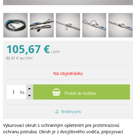
105,67
€
s DPH
85,91 €
bez DPH
Na objednávku
ks
Pridať do košíka
Strážny pes
Vykurovací okruh s ochranným opletením pre protimrazovú
ochranu potrubia. Okruh je z dvojžilového vodiča, pripojovací