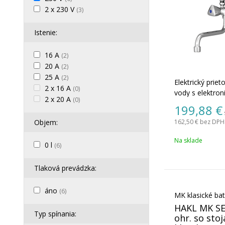
2 x 230 V
(3)
Istenie:
16 A
(2)
20 A
(2)
25 A
(2)
Elektrický prie
2 x 16 A
(0)
vody s elektro
2 x 20 A
(0)
a vodovodná b
199,88
€
nástenná drezo
Objem:
162,50 €
bez DPH 
batéria, výtok
cm.
Na sklade
0 l
(6)
Tlaková prevádzka:
áno
(6)
MK klasické bat
HAKL MK SE
Typ spínania:
ohr. so sto