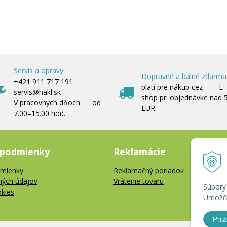
Servis a opravy
Dopravné a balné zdarma
+421 911 717 191
platí pre nákup cez E-
servis@hakl.sk
shop pri objednávke nad 
V pracovných dňoch od
EUR.
7.00–15.00 hod.
 podmienky
Reklamácie
mienky
Reklamačný poriadok
ných údajov
Vrátenie tovaru
Súbory
okies
Umožňu
Prija