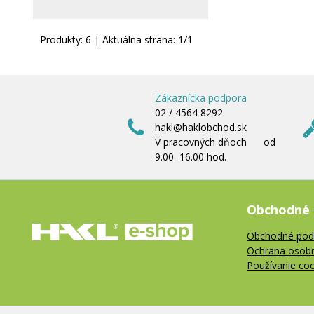
Produkty:
6
| Aktuálna strana:
1
/
1
Zákaznícka podpora
02 / 4564 8292
hakl@haklobchod.sk
V pracovných dňoch od
9.00–16.00 hod.
Obchodné
Obchodné pod
Ochrana osob
Používanie co