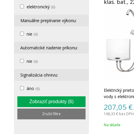
klas. bat., 
elektronický
IconicLine
(6)
Manuálne prepínanie výkonu:
nie
(6)
Automatické riadenie príkonu:
nie
(6)
Signalizácia ohrevu:
áno
(6)
Elektrický prie
vody s elektro
Zobraziť produkty
(6)
a vodovodná b
207,05
€
stojankova klas
Zrušiť filtre
168,33 €
bez DPH 
výtokové ramie
Na sklade