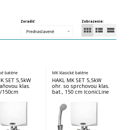
Zoradiť:
Zobrazenie:
Prednastavené
ké batérie
MK klasické batérie
K SET 5,5kW
HAKL MK SET 5,5kW
vaňovou klas.
ohr. so sprchovou klas.
8/150cm
bat., 150 cm IconicLine
ine