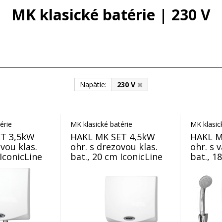
MK klasické batérie | 230 V
Napätie:
230 V
érie
MK klasické batérie
MK klasic
T 3,5kW
HAKL MK SET 4,5kW
HAKL M
vou klas.
ohr. s drezovou klas.
ohr. s 
 IconicLine
bat., 20 cm IconicLine
bat., 1
IconicL