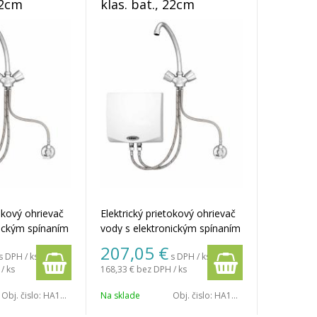
22cm
klas. bat., 22cm
IconicLine
tokový ohrievač
Elektrický prietokový ohrievač
nickým spínaním
vody s elektronickým spínaním
eztlaková
a vodovodná beztlaková
207,05
€
s DPH / ks
s DPH / ks
ická batéria,
stojankova klasická batéria,
/ ks
168,33 €
bez DPH / ks
nko 22 cm.
výtokové ramienko 22 cm.
Obj. čislo:
HA16MKSET1145
Na sklade
Obj. čislo:
HA16MKSET1135