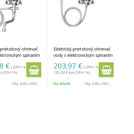
 prietokový ohrievač
Elektrický prietokový ohrievač
ektronickým spínaním
vody s elektronickým spínaním
dná beztlaková
a vodovodná beztlaková
8
€
203,97
€
s DPH / ks
s DPH / ks
vaňová klasická
nástenná sprchová klasická
z DPH / ks
165,83 €
bez DPH / ks
výtokové ramienko 18
batéria, sprchová hadica 150
hová hadica 150 cm.
cm.
Obj. čislo:
HA08MKSET1155
Na sklade
Obj. čislo:
HA13MKSET1155