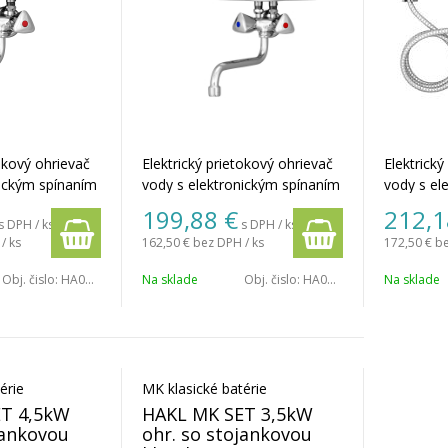
tokový ohrievač
Elektrický prietokový ohrievač
Elektrický
nickým spínaním
vody s elektronickým spínaním
vody s el
eztlaková
a vodovodná beztlaková
a vodovo
199,88
€
212,1
s DPH / ks
s DPH / ks
vá klasická
nástenná drezová klasická
nástenná 
/ ks
162,50 €
bez DPH / ks
172,50 €
be
ové ramienko 20
batéria, výtokové ramienko 20
batéria, 
cm.
cm a sprc
Obj. čislo:
HA02MKSET1135
Na sklade
Obj. čislo:
HA02MKSET1145
Na sklade
érie
MK klasické batérie
T 4,5kW
HAKL MK SET 3,5kW
jankovou
ohr. so stojankovou