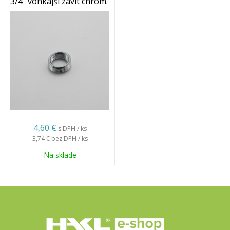
3/4" vonkajší závit chrom.
(pre klas. a vaňovú bat.)
4,60 €
s DPH / ks
3,74 €
bez DPH / ks
Na sklade