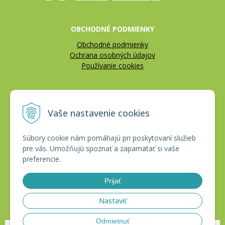
OBCHODNÉ PODMIENKY
Obchodné podmienky
Ochrana osobných údajov
Používanie cookies
REKLAMÁCIE
Vaše nastavenie cookies
Reklamačný poriadok
Vrátenie tovaru
Súbory cookie nám pomáhajú pri poskytovaní služieb
pre vás. Umožňujú spoznať a zapamätať si vaše
CERTIFIKÁTY
preferencie.
Prijať
Nastaviť
Odmietnuť