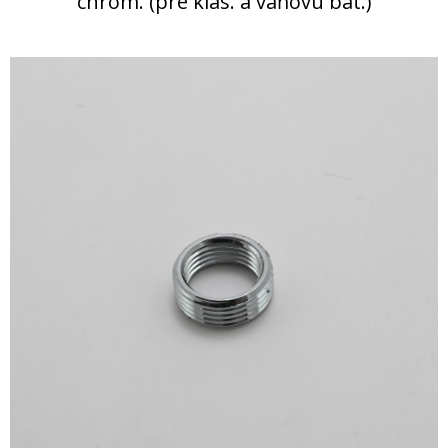
chrom. (pre klas. a vaňovú bat.)