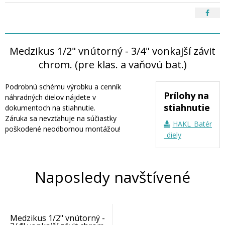
Medzikus 1/2" vnútorný - 3/4" vonkajší závit
chrom. (pre klas. a vaňovú bat.)
Podrobnú schému výrobku a cenník
Prílohy na
náhradných dielov nájdete v
stiahnutie
dokumentoch na stiahnutie.
Záruka sa nevzťahuje na súčiastky
HAKL_Batérie_n
poškodené neodbornou montážou!
_diely
Naposledy navštívené
Medzikus 1/2" vnútorný -