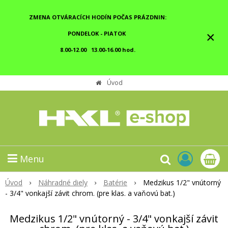
ZMENA OTVÁRACÍCH HODÍN POČAS PRÁZDNIN:
×
PONDELOK - PIATOK
8.00-12.00 13.00-16.00 hod.
Úvod
Menu
Úvod
Náhradné diely
Batérie
Medzikus 1/2" vnútorný
- 3/4" vonkajší závit chrom. (pre klas. a vaňovú bat.)
Medzikus 1/2" vnútorný - 3/4" vonkajší závit