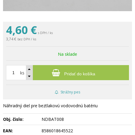
4,60
€
s DPH / ks
3,74 €
bez DPH / ks
Na sklade
ks
Pridať do košíka
Strážny pes
Náhradný diel pre beztlakovú vodovodnú batériu
Obj. čislo:
NDBAT008
EAN:
8586018645522