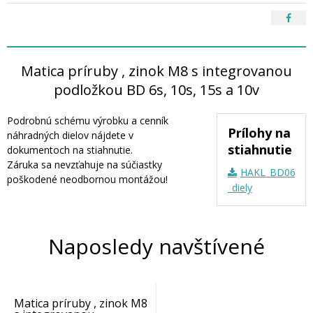
Matica príruby , zinok M8 s integrovanou
podložkou BD 6s, 10s, 15s a 10v
Podrobnú schému výrobku a cenník
Prílohy na
náhradných dielov nájdete v
stiahnutie
dokumentoch na stiahnutie.
Záruka sa nevzťahuje na súčiastky
HAKL_BD06_10
poškodené neodbornou montážou!
_diely
Naposledy navštívené
Matica príruby , zinok M8