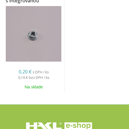
s integrovanou
podložkou BD 6s, 10s,
15s a 10v
0,20 €
s DPH / ks
0,16 €
bez DPH / ks
Na sklade