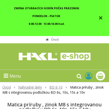
ZMENA OTVÁRACÍCH HODÍN POČAS PRÁZDNIN:
×
PONDELOK - PIATOK
8.00-12.00 13.00-16.00 hod.
Úvod
Menu
Úvod
Náhradné diely
BD 6-10
Matica príruby , zinok
M8 s integrovanou podložkou BD 6s, 10s, 15s a 10v
Matica príruby , zinok M8 s integrovanou