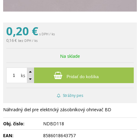
0,20
€
s DPH / ks
0,16 €
bez DPH / ks
Na sklade
ks
Pridať do košíka
Strážny pes
Náhradný diel pre elektrický zásobníkový ohrievač BD
Obj. čislo:
NDBD118
EAN:
8586018643757