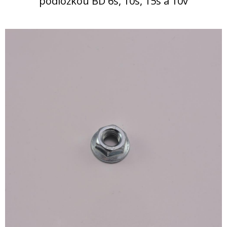
podložkou BD 6s, 10s, 15s a 10v