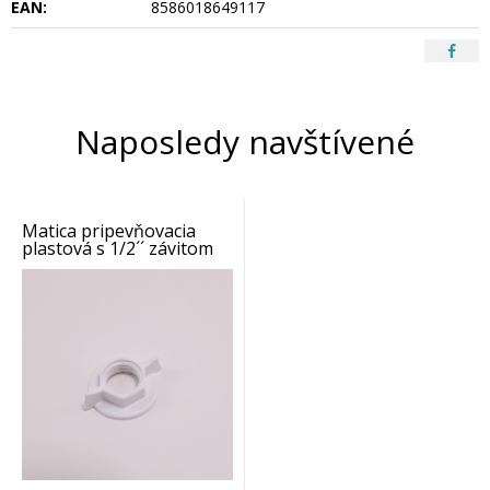
EAN:
8586018649117
Naposledy navštívené
Matica pripevňovacia
plastová s 1/2´´ závitom
OB 340