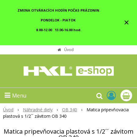
ZMENA OTVÁRACÍCH HODÍN POČAS PRÁZDNIN:
×
PONDELOK - PIATOK
8.00-12.00 13.00-16.00 hod.
Úvod
Menu
Úvod
Náhradné diely
OB 340
Matica pripevňovacia
plastová s 1/2´´ závitom OB 340
Matica pripevňovacia plastová s 1/2´´ závitom