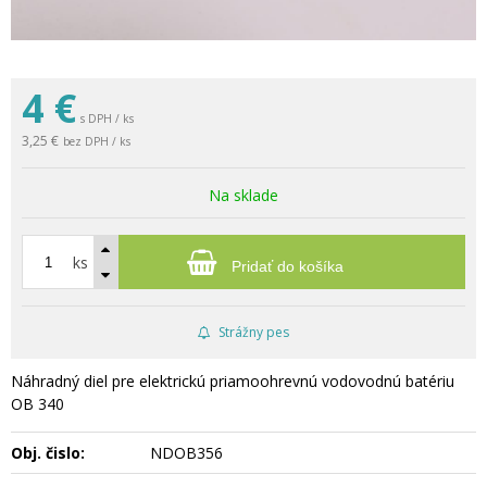
4
€
s DPH / ks
3,25 €
bez DPH / ks
Na sklade
ks
Pridať do košíka
Strážny pes
Náhradný diel pre elektrickú priamoohrevnú vodovodnú batériu
OB 340
Obj. čislo:
NDOB356