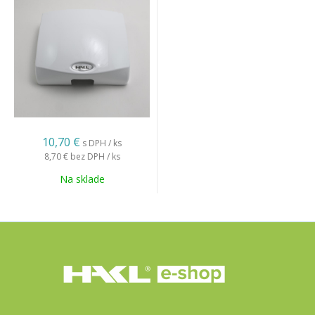
10,70 €
s DPH / ks
8,70 €
bez DPH / ks
Na sklade