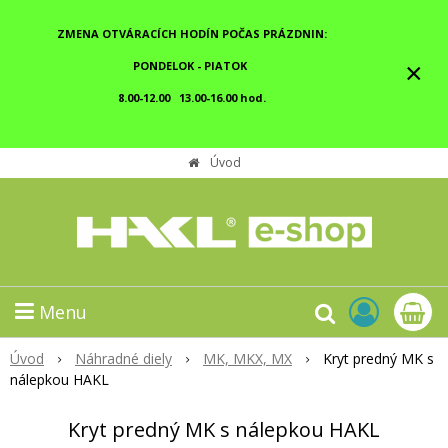
ZMENA OTVÁRACÍCH HODÍN POČAS PRÁZDNIN:
×
PONDELOK - PIATOK
8.00-12.00 13.00-16.00 hod.
Úvod
Menu
Úvod
Náhradné diely
MK, MKX, MX
Kryt predný MK s
nálepkou HAKL
Kryt predný MK s nálepkou HAKL