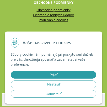
OBCHODNÉ PODMIENKY
Obchodné podmienky
Ochrana osobných údajov
Používanie cookies
REKLAMÁCIE
Vaše nastavenie cookies
Reklamačný poriadok
Vrátenie tovaru
Súbory cookie nám pomáhajú pri poskytovaní služieb
pre vás. Umožňujú spoznať a zapamätať si vaše
CERTIFIKÁTY
preferencie.
Prijať
Nastaviť
Odmietnuť
© 2026 HAKLobchod •
tvorba eshopu cez UNIobchod
,
webhosting
spoločnosti
WEBYGROUP