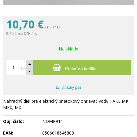
10,70
€
s DPH / ks
8,70 €
bez DPH / ks
Na sklade
ks
Pridať do košíka
Strážny pes
Náhradný diel pre elektrický prietokový ohrievač vody HAKL MK,
MKX, MX
Obj. čislo:
NDMP911
EAN:
8586018646888