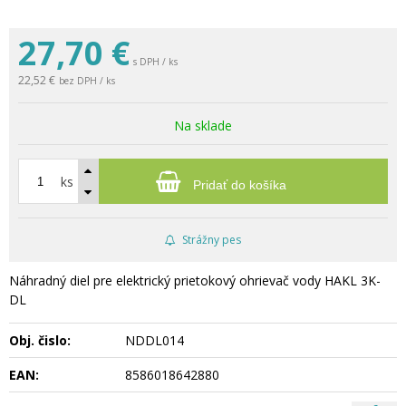
27,70
€
s DPH / ks
22,52 €
bez DPH / ks
Na sklade
ks
Pridať do košíka
Strážny pes
Náhradný diel pre elektrický prietokový ohrievač vody HAKL 3K-
DL
Obj. čislo:
NDDL014
EAN:
8586018642880