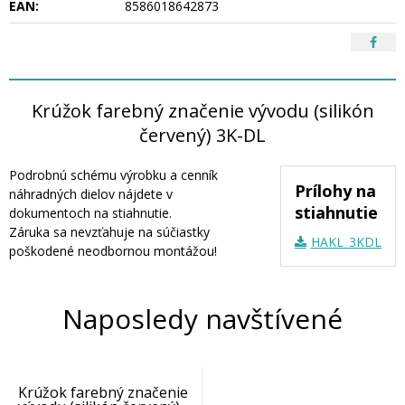
EAN:
8586018642873
Krúžok farebný značenie vývodu (silikón
červený) 3K-DL
Podrobnú schému výrobku a cenník
Prílohy na
náhradných dielov nájdete v
stiahnutie
dokumentoch na stiahnutie.
Záruka sa nevzťahuje na súčiastky
HAKL_3KDL_náh
poškodené neodbornou montážou!
Naposledy navštívené
Krúžok farebný značenie