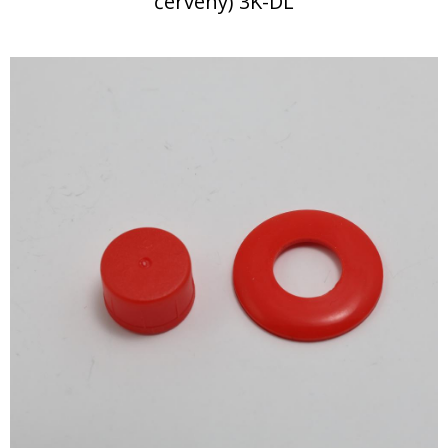
červený) 3K-DL