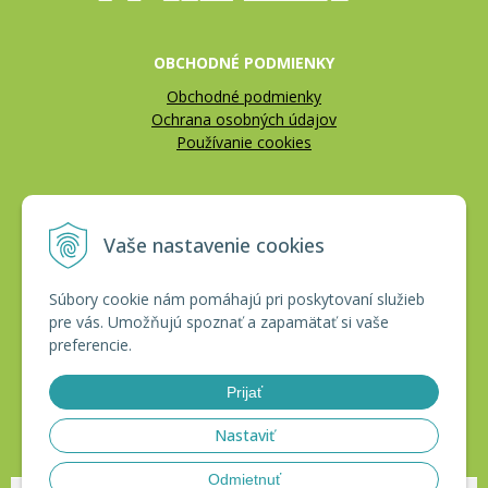
OBCHODNÉ PODMIENKY
Obchodné podmienky
Ochrana osobných údajov
Používanie cookies
REKLAMÁCIE
Vaše nastavenie cookies
Reklamačný poriadok
Vrátenie tovaru
Súbory cookie nám pomáhajú pri poskytovaní služieb
pre vás. Umožňujú spoznať a zapamätať si vaše
CERTIFIKÁTY
preferencie.
Prijať
Nastaviť
Odmietnuť