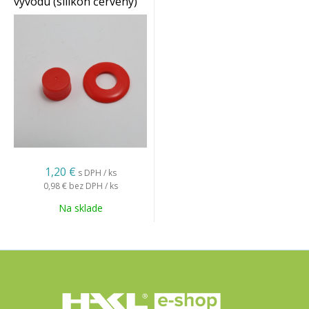
vývodu (silikón červený)
3K-DL
1,20 €
s DPH / ks
0,98 €
bez DPH / ks
Na sklade