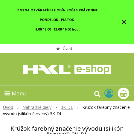
ZMENA OTVÁRACÍCH HODÍN POČAS PRÁZDNIN:
×
PONDELOK - PIATOK
8.00-12.00 13.00-16.00 hod.
Úvod
Menu
Úvod
Náhradné diely
3K-DL
Krúžok farebný značenie
vývodu (silikón červený) 3K-DL
Krúžok farebný značenie vývodu (silikón