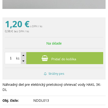
1,20
€
s DPH / ks
0,98 €
bez DPH / ks
Na sklade
ks
Pridať do košíka
Strážny pes
Náhradný diel pre elektrický prietokový ohrievač vody HAKL 3K-
DL
Obj. čislo:
NDDL013