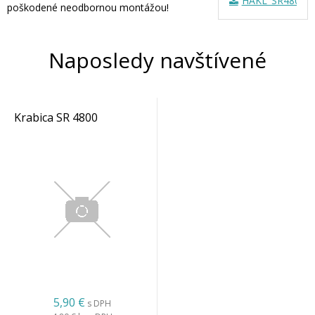
HAKL_SR4800_N
poškodené neodbornou montážou!
Naposledy navštívené
Krabica SR 4800
5,90 €
s DPH