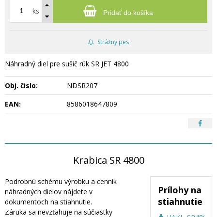
ks
Pridať do košíka
Strážny pes
Náhradný diel pre sušič rúk SR JET 4800
Obj. čislo:
NDSR207
EAN:
8586018647809
Krabica SR 4800
Podrobnú schému výrobku a cenník
Prílohy na
náhradných dielov nájdete v
stiahnutie
dokumentoch na stiahnutie.
Záruka sa nevzťahuje na súčiastky