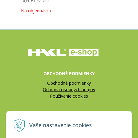
4,80 €
bez DPH
Na objednávku
OBCHODNÉ PODMIENKY
Obchodné podmienky
Ochrana osobných údajov
Používanie cookies
REKLAMÁCIE
Vaše nastavenie cookies
Reklamačný poriadok
Vrátenie tovaru