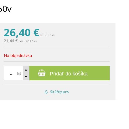
50v
26,40
€
s DPH / ks
21,46 €
bez DPH / ks
Na objednávku
ks
Pridať do košíka
Strážny pes