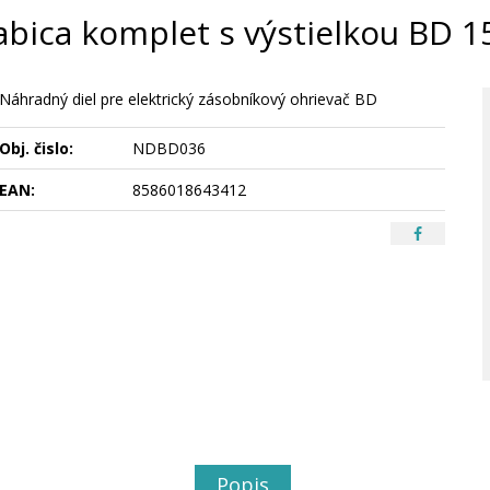
abica komplet s výstielkou BD 1
Náhradný diel pre elektrický zásobníkový ohrievač BD
Obj. čislo:
NDBD036
EAN:
8586018643412
Popis