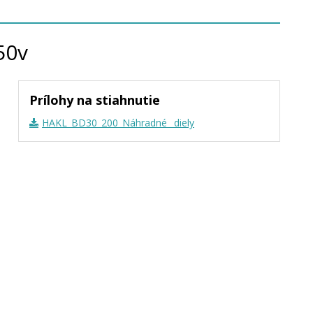
50v
Prílohy na stiahnutie
HAKL_BD30_200_Náhradné _diely