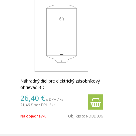
Náhradný diel pre elektrický zásobníkový
ohrievač BD
26,40 €
s DPH / ks
21,46 €
bez DPH / ks
Na objednávku
Obj. čislo:
NDBD036