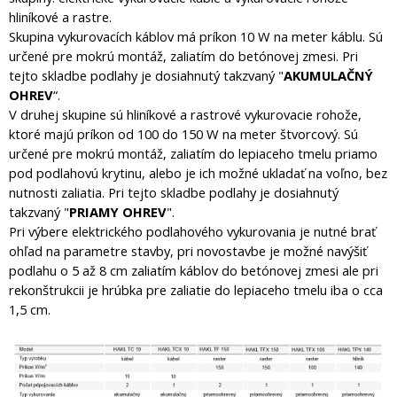
hliníkové a rastre.
Skupina vykurovacích káblov má príkon 10 W na meter káblu. Sú
určené pre mokrú montáž, zaliatím do betónovej zmesi. Pri
tejto skladbe podlahy je dosiahnutý takzvaný "
AKUMULAČNÝ
OHREV
“.
V druhej skupine sú hliníkové a rastrové vykurovacie rohože,
ktoré majú príkon od 100 do 150 W na meter štvorcový. Sú
určené pre mokrú montáž, zaliatím do lepiaceho tmelu priamo
pod podlahovú krytinu, alebo je ich možné ukladať na voľno, bez
nutnosti zaliatia. Pri tejto skladbe podlahy je dosiahnutý
takzvaný "
PRIAMY OHREV
".
Pri výbere elektrického podlahového vykurovania je nutné brať
ohľad na parametre stavby, pri novostavbe je možné navýšiť
podlahu o 5 až 8 cm zaliatím káblov do betónovej zmesi ale pri
rekonštrukcii je hrúbka pre zaliatie do lepiaceho tmelu iba o cca
1,5 cm.