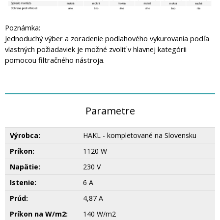
Poznámka:
Jednoduchý výber a zoradenie podlahového vykurovania podľa
vlastných požiadaviek je možné zvoliť v hlavnej kategórii
pomocou filtračného nástroja.
Parametre
Výrobca:
HAKL - kompletované na Slovensku
Príkon:
1120 W
Napätie:
230 V
Istenie:
6 A
Prúd:
4,87 A
Príkon na W/m2:
140 W/m2