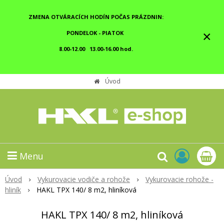
ZMENA OTVÁRACÍCH HODÍN POČAS PRÁZDNIN:
×
PONDELOK - PIATOK
8.00-12.00 13.00-16.00 hod.
Úvod
Menu
Úvod
Vykurovacie vodiče a rohože
Vykurovacie rohože -
hliník
HAKL TPX 140/ 8 m2, hliníková
HAKL TPX 140/ 8 m2, hliníková