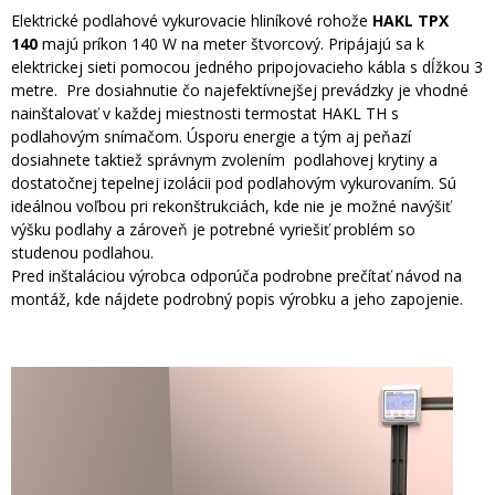
Elektrické podlahové vykurovacie hliníkové rohože
HAKL TPX
140
majú príkon 140 W na meter štvorcový. Pripájajú sa k
elektrickej sieti pomocou jedného pripojovacieho kábla s dĺžkou 3
metre. Pre dosiahnutie čo najefektívnejšej prevádzky je vhodné
nainštalovať v každej miestnosti termostat HAKL TH s
podlahovým snímačom. Úsporu energie a tým aj peňazí
dosiahnete taktiež správnym zvolením podlahovej krytiny a
dostatočnej tepelnej izolácii pod podlahovým vykurovaním. Sú
ideálnou voľbou pri rekonštrukciách, kde nie je možné navýšiť
výšku podlahy a zároveň je potrebné vyriešiť problém so
studenou podlahou.
Pred inštaláciou výrobca odporúča podrobne prečítať návod na
montáž, kde nájdete podrobný popis výrobku a jeho zapojenie.