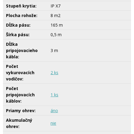
Stupeň krytia:
IP X7
Plocha rohože:
8 m2
Dĺžka pásu:
165 m
Šírka pásu:
0,5 m
Dĺžka
pripojovacieho
3 m
kábla:
Počet
vykurovacích
2 ks
vodičov:
Počet
pripojovacích
1 ks
káblov:
Priamy ohrev:
áno
Akumulačný
nie
ohrev: