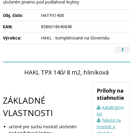
uložením priamo pod podlahové krytiny.
Obj. čislo:
HATPX1408
EAN:
8586018640848
Výrobca:
HAKL - kompletované na Slovensku
HAKL TPX 140/ 8 m2, hliníková
Prílohy na
stiahnutie
ZÁKLADNÉ
Katalógový
VLASTNOSTI
list
Návod na
určené pre suchú montáž uložením
montáž a
pod podlahové krytiny
obsluhu