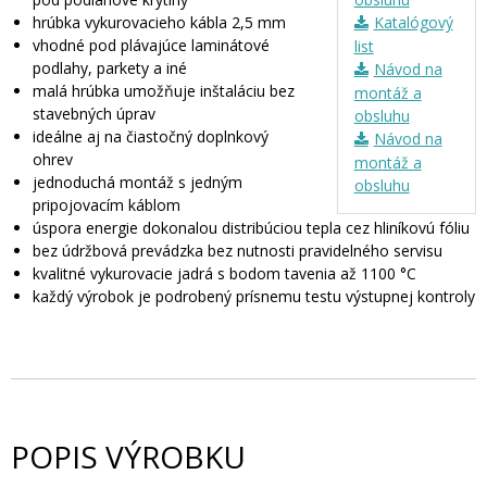
hrúbka vykurovacieho kábla 2,5 mm
Katalógový
vhodné pod plávajúce laminátové
list
podlahy, parkety a iné
Návod na
malá hrúbka umožňuje inštaláciu bez
montáž a
stavebných úprav
obsluhu
ideálne aj na čiastočný doplnkový
Návod na
ohrev
montáž a
jednoduchá montáž s jedným
obsluhu
pripojovacím káblom
úspora energie dokonalou distribúciou tepla cez hliníkovú fóliu
bez údržbová prevádzka bez nutnosti pravidelného servisu
kvalitné vykurovacie jadrá s bodom tavenia až 1100 °C
každý výrobok je podrobený prísnemu testu výstupnej kontroly
POPIS VÝROBKU