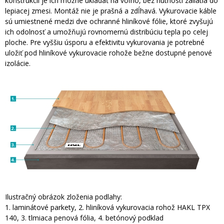
konštrukcii je ich možné ukladať na voľno, bez nutnosti zaliatia do
lepiacej zmesi. Montáž nie je prašná a zdĺhavá. Vykurovacie káble
sú umiestnené medzi dve ochranné hliníkové fólie, ktoré zvyšujú
ich odolnosť a umožňujú rovnomernú distribúciu tepla po celej
ploche. Pre vyššiu úsporu a efektivitu vykurovania je potrebné
uložiť pod hliníkové vykurovacie rohože bežne dostupné penové
izolácie.
Ilustračný obrázok zloženia podlahy:
1. laminátové parkety, 2. hliníková vykurovacia rohož HAKL TPX
140, 3. tlmiaca penová fólia, 4. betónový podklad