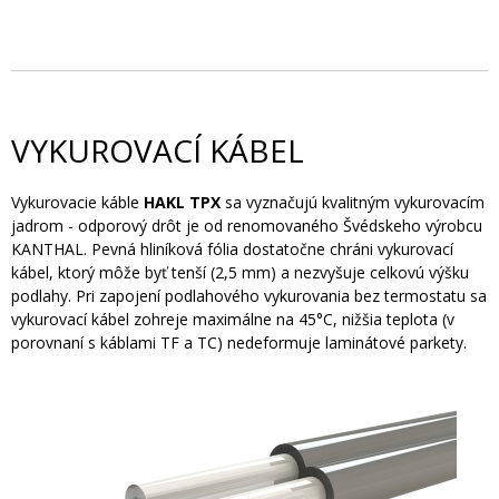
VYKUROVACÍ KÁBEL
Vykurovacie káble
HAKL TPX
sa vyznačujú kvalitným vykurovacím
jadrom - odporový drôt je od renomovaného Švédskeho výrobcu
KANTHAL. Pevná hliníková fólia dostatočne chráni vykurovací
kábel, ktorý môže byť tenší (2,5 mm) a nezvyšuje celkovú výšku
podlahy. Pri zapojení podlahového vykurovania bez termostatu sa
vykurovací kábel zohreje maximálne na 45°C, nižšia teplota (v
porovnaní s káblami TF a TC) nedeformuje laminátové parkety.