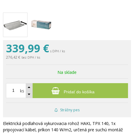
339,99
€
s DPH / ks
276,42 €
bez DPH / ks
Na sklade
ks
Pridať do košíka
Strážny pes
Elektrická podlahová vykurovacia rohož HAKL TPX 140, 1x
pripojovací kábel, príkon 140 W/m2, určená pre suchú montáž