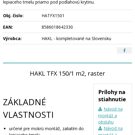
lepiaceho tmelu priamo pod podlahovú krytinu.
Obj. čislo:
HATFX1501
EAN:
8586018642330
Výrobca:
HAKL - kompletované na Slovensku
HAKL TFX 150/1 m2, raster
Prílohy na
stiahnutie
ZÁKLADNÉ
Návod na
VLASTNOSTI
montáž a
obsluhu
Návod na
určené pre mokrú montáž, zaliatím do
lepiaceho tmelu
montáž a