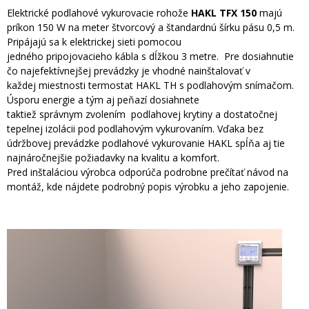
Elektrické podlahové vykurovacie rohože
HAKL TFX 150
majú
príkon 150 W na meter štvorcový a štandardnú šírku pásu 0,5 m.
Pripájajú sa k elektrickej sieti pomocou
jedného pripojovacieho kábla s dĺžkou 3 metre. Pre dosiahnutie
čo najefektívnejšej prevádzky je vhodné nainštalovať v
každej miestnosti termostat HAKL TH s podlahovým snímačom.
Úsporu energie a tým aj peňazí dosiahnete
taktiež správnym zvolením podlahovej krytiny a dostatočnej
tepelnej izolácii pod podlahovým vykurovaním. Vďaka bez
údržbovej prevádzke podlahové vykurovanie HAKL spĺňa aj tie
najnáročnejšie požiadavky na kvalitu a komfort.
Pred inštaláciou výrobca odporúča podrobne prečítať návod na
montáž, kde nájdete podrobný popis výrobku a jeho zapojenie.