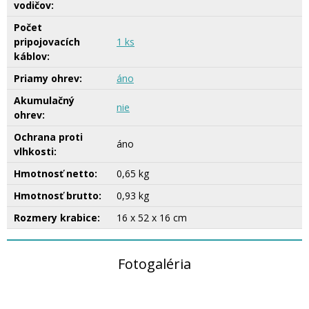
vodičov:
Počet
pripojovacích
1 ks
káblov:
Priamy ohrev:
áno
Akumulačný
nie
ohrev:
Ochrana proti
áno
vlhkosti:
Hmotnosť netto:
0,65 kg
Hmotnosť brutto:
0,93 kg
Rozmery krabice:
16 x 52 x 16 cm
Fotogaléria