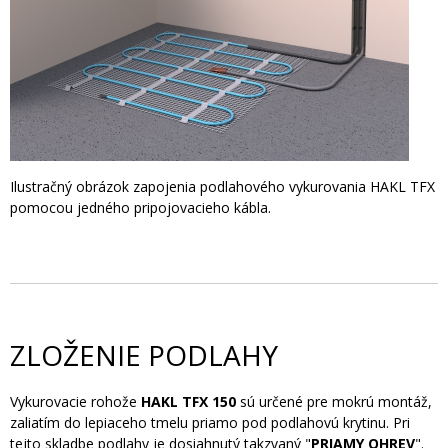
Ilustračný obrázok zapojenia podlahového vykurovania HAKL TFX
pomocou jedného pripojovacieho kábla.
ZLOŽENIE PODLAHY
Vykurovacie rohože
HAKL TFX 150
sú určené pre mokrú montáž,
zaliatím do lepiaceho tmelu priamo pod podlahovú krytinu. Pri
tejto skladbe podlahy je dosiahnutý takzvaný "
PRIAMY OHREV
".