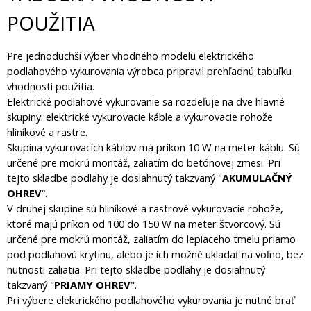
POUŽITIA
Pre jednoduchší výber vhodného modelu elektrického
podlahového vykurovania výrobca pripravil prehľadnú tabuľku
vhodnosti použitia.
Elektrické podlahové vykurovanie sa rozdeľuje na dve hlavné
skupiny: elektrické vykurovacie káble a vykurovacie rohože
hliníkové a rastre.
Skupina vykurovacích káblov má príkon 10 W na meter káblu. Sú
určené pre mokrú montáž, zaliatím do betónovej zmesi. Pri
tejto skladbe podlahy je dosiahnutý takzvaný "
AKUMULAČNÝ
OHREV
“.
V druhej skupine sú hliníkové a rastrové vykurovacie rohože,
ktoré majú príkon od 100 do 150 W na meter štvorcový. Sú
určené pre mokrú montáž, zaliatím do lepiaceho tmelu priamo
pod podlahovú krytinu, alebo je ich možné ukladať na voľno, bez
nutnosti zaliatia. Pri tejto skladbe podlahy je dosiahnutý
takzvaný "
PRIAMY OHREV
".
Pri výbere elektrického podlahového vykurovania je nutné brať