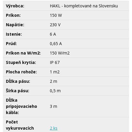
Výrobca:
HAKL - kompletované na Slovensku
Príkon:
150 W
Napätie:
230 V
Istenie:
6 A
Prúd:
0,65 A
Príkon na W/m2:
150 W/m2
Stupeň krytia:
IP 67
Plocha rohože:
1 m2
Dĺžka pásu:
2 m
Šírka pásu:
0,5 m
Dĺžka
pripojovacieho
3 m
kábla:
Počet
vykurovacích
2 ks