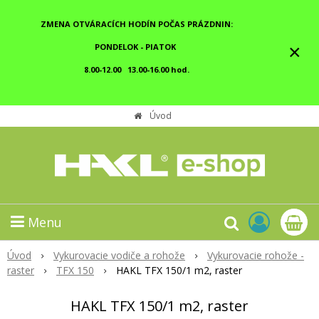
ZMENA OTVÁRACÍCH HODÍN POČAS PRÁZDNIN:
×
PONDELOK - PIATOK
8.00-12.00 13.00-16.00 hod.
Úvod
Menu
Úvod
Vykurovacie vodiče a rohože
Vykurovacie rohože -
raster
TFX 150
HAKL TFX 150/1 m2, raster
HAKL TFX 150/1 m2, raster