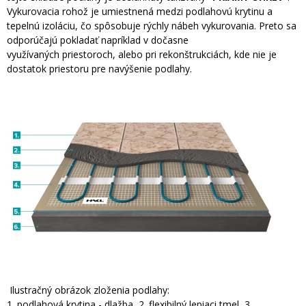
Vykurovacia rohož je umiestnená medzi podlahovú krytinu a
tepelnú izoláciu, čo spôsobuje rýchly nábeh vykurovania. Preto sa
odporúčajú pokladať napríklad v dočasne
využívaných priestoroch, alebo pri rekonštrukciách, kde nie je
dostatok priestoru pre navýšenie podlahy.
Ilustračný obrázok zloženia podlahy:
1. podlahová krytina - dlažba, 2. flexibilný lepiaci tmel, 3.