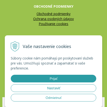
OBCHODNÉ PODMIENKY
Obchodné podmienky
Ochrana osobných údajov
Používanie cookies
REKLAMÁCIE
Vaše nastavenie cookies
Reklamačný poriadok
Vrátenie tovaru
Súbory cookie nám pomáhajú pri poskytovaní služieb
pre vás. Umožňujú spoznať a zapamätať si vaše
CERTIFIKÁTY
preferencie.
Prijať
Nastaviť
Odmietnuť
© 2026 HAKLobchod •
tvorba eshopu cez UNIobchod
,
webhosting
spoločnosti
WEBYGROUP