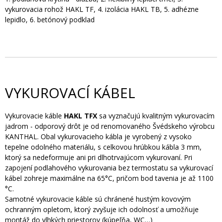
vykurovacia rohož HAKL TF, 4. izolácia HAKL TB, 5. adhézne
lepidlo, 6. betónový podklad
VYKUROVACÍ KÁBEL
Vykurovacie káble
HAKL TFX
sa vyznačujú kvalitným vykurovacím
jadrom - odporový drôt je od renomovaného Švédskeho výrobcu
KANTHAL. Obal vykurovacieho kábla je vyrobený z vysoko
tepelne odolného materiálu, s celkovou hrúbkou kábla 3 mm,
ktorý sa nedeformuje ani pri dlhotrvajúcom vykurovaní. Pri
zapojení podlahového vykurovania bez termostatu sa vykurovací
kábel zohreje maximálne na 65°C, pričom bod tavenia je až 1100
°C.
Samotné vykurovacie káble sú chránené hustým kovovým
ochranným opletom, ktorý zvyšuje ich odolnosť a umožňuje
montáž do vlhkých priestorov (kúpeľňa, WC…)