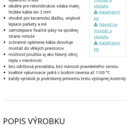
ideálne pre rekonštrukcie vďaka malej
obsluhu
hrúbke kábla len 3 mm
Katalógový
vhodné pre keramickú dlažbu, vinylové
list
lepiace parkety a iné
Návod na
samolepiace fixačné pásy na spodnej
montáž a
strane rohože
obsluhu
ochranné opletenie kábla dovoľuje
Katalógový
montáž do vlhkých priestorov
list
možnosť použitia aj ako hlavný zdroj
tepla v miestnosti
bez údržbová prevádzka, bez nutnosti pravidelného servisu
kvalitné vykurovacie jadrá s bodom tavenia až 1100 °C
každý výrobok je podrobený prísnemu testu výstupnej kontroly
POPIS VÝROBKU