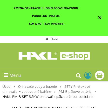
ZMENA OTVÁRACÍCH HODÍN POČAS PRÁZDNIN:
×
PONDELOK - PIATOK
8.00-12.00 13.00-16.00 hod.
Úvod
Menu
Úvod
Ohrievače vody a batérie
SETY Prietokové
ohrievače + vodovodné batérie
PM-B pákové batérie
HAKL PM-B SET 3,5kW ohrievač s pák. batériou IconicLine