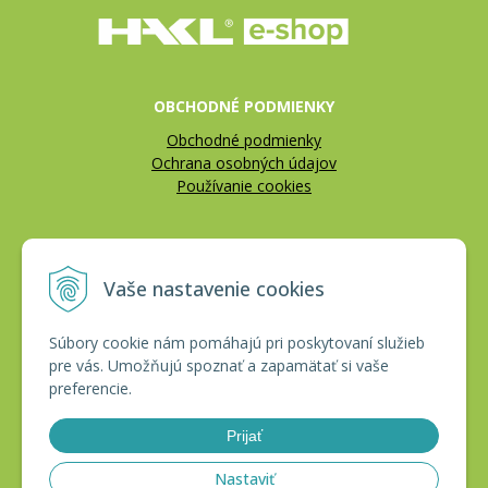
OBCHODNÉ PODMIENKY
Obchodné podmienky
Ochrana osobných údajov
Používanie cookies
REKLAMÁCIE
Vaše nastavenie cookies
Reklamačný poriadok
Vrátenie tovaru
Súbory cookie nám pomáhajú pri poskytovaní služieb
pre vás. Umožňujú spoznať a zapamätať si vaše
CERTIFIKÁTY
preferencie.
Prijať
Nastaviť