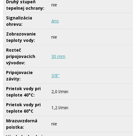
Druhý stupeň
nie
tepelnej ochrany:
Signalizácia
áno
ohrevu:
Zobrazovanie
nie
teploty vody:
Rozteč
pripojovacích
30 mm
vývodov:
Pripojovacie
3/8"
závity:
Prietok vody pri
2,0 l/min
teplote 40°C:
Prietok vody pri
1,2 l/min
teplote 60°C
Mrazuvzdorná
nie
poistka: