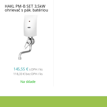
HAKL PM-B SET 3,5kW
ohrievač s pák. batériou
IconicLine
145,55 €
s DPH / ks
118,33 €
bez DPH / ks
Na sklade