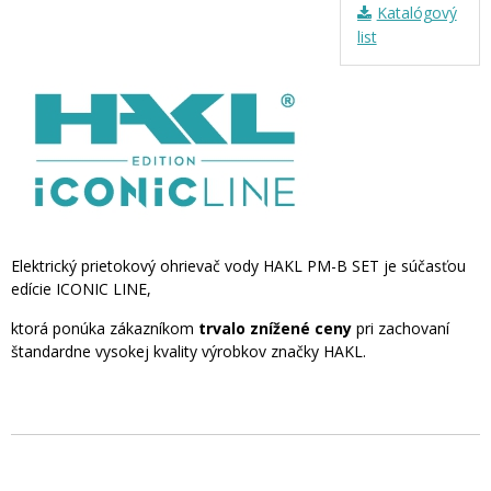
Katalógový
list
Elektrický prietokový ohrievač vody HAKL PM-B SET je súčasťou
edície ICONIC LINE,
ktorá ponúka zákazníkom
trvalo znížené ceny
pri zachovaní
štandardne vysokej kvality výrobkov značky HAKL.