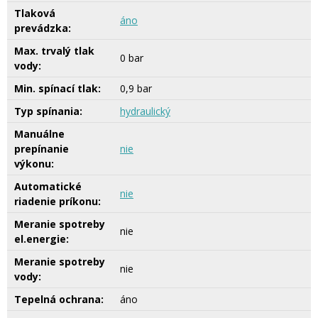
Tlaková
áno
prevádzka:
Max. trvalý tlak
0 bar
vody:
Min. spínací tlak:
0,9 bar
Typ spínania:
hydraulický
Manuálne
prepínanie
nie
výkonu:
Automatické
nie
riadenie príkonu:
Meranie spotreby
nie
el.energie:
Meranie spotreby
nie
vody:
Tepelná ochrana:
áno