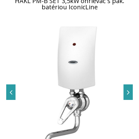
HAKL PM-B SET 3,5kW ohrievač s pák.
batériou IconicLine