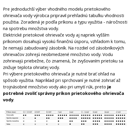
Pre jednoduchší výber vhodného modelu prietokového
ohrievača vody výrobca pripravil prehľadnú tabuľku vhodnosti
použitia. Zoradená je podľa príkonu a typu
využitia - náročnosti
na spotrebu množstva vody.
Elektrické prietokové ohrievače vody aj napriek vyšším
príkonom dosahujú vysokú finančnú úsporu, vzhľadom k tomu,
že nemajú zabudovaný zásobník. Na rozdiel od zásobníkových
ohrievačov zohrejú neobmedzené množstvo vody. Vodu
zohrievajú priebežne, čo znamená, že zvyšovaním prietoku sa
znižuje teplota ohriatej vody.
Pri výbere prietokového ohrievača je nutné brať ohľad na
spôsob využitia. Napríklad pri sprchovaní je nutné zohriať až
trojnásobné množstvo vody ako pri umytí rúk, preto
je
potrebné zvoliť správny príkon prietokového ohrievača
vody
.