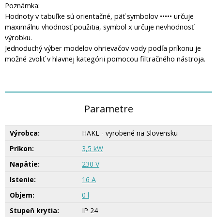
Poznámka:
Hodnoty v tabuľke sú orientačné, päť symbolov ••••• určuje
maximálnu vhodnosť použitia, symbol x určuje nevhodnosť
výrobku.
Jednoduchý výber modelov ohrievačov vody podľa príkonu je
možné zvoliť v hlavnej kategórii pomocou filtračného nástroja.
Parametre
Výrobca:
HAKL - vyrobené na Slovensku
Príkon:
3,5 kW
Napätie:
230 V
Istenie:
16 A
Objem:
0 l
Stupeň krytia:
IP 24