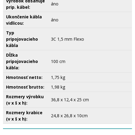
Výrobok obsahuje
áno
prip. kábel:
Ukončenie kábla
áno
vidlicou:
Typ
pripojovacieho
3C 1,5 mm Flexo
kábla
Dĺžka
pripojovacieho
100 cm
kábla:
Hmotnosť netto:
1,75 kg
Hmotnosť brutto:
1,98 kg
Rozmery výrobku
36,8 x 12,4 x 25 cm
(v x š x h):
Rozmery krabice
24,8 x 26,8 x 10cm
(v x š x h):