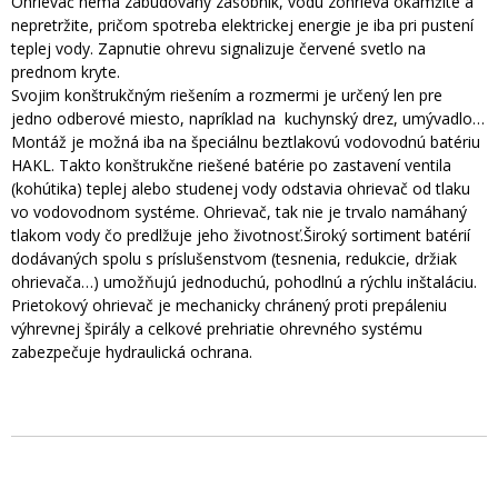
Ohrievač nemá zabudovaný zásobník, vodu zohrieva okamžite a
nepretržite, pričom spotreba elektrickej energie je iba pri pustení
teplej vody. Zapnutie ohrevu signalizuje červené svetlo na
prednom kryte.
Svojim konštrukčným riešením a rozmermi je určený len pre
jedno odberové miesto, napríklad na kuchynský drez, umývadlo…
Montáž je možná iba na špeciálnu beztlakovú vodovodnú batériu
HAKL. Takto konštrukčne riešené batérie po zastavení ventila
(kohútika) teplej alebo studenej vody odstavia ohrievač od tlaku
vo vodovodnom systéme. Ohrievač, tak nie je trvalo namáhaný
tlakom vody čo predlžuje jeho životnosť.Široký sortiment batérií
dodávaných spolu s príslušenstvom (tesnenia, redukcie, držiak
ohrievača…) umožňujú jednoduchú, pohodlnú a rýchlu inštaláciu.
Prietokový ohrievač je mechanicky chránený proti prepáleniu
výhrevnej špirály a celkové prehriatie ohrevného systému
zabezpečuje hydraulická ochrana.