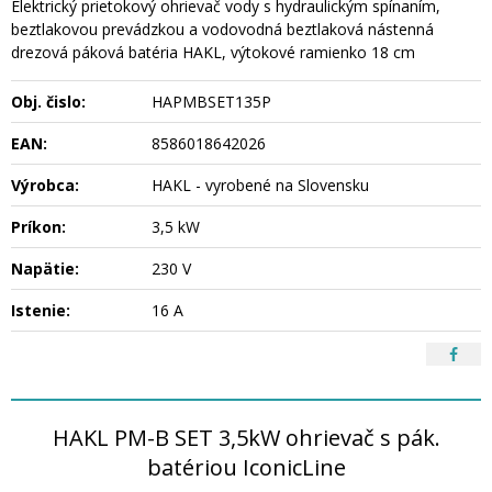
Elektrický prietokový ohrievač vody s hydraulickým spínaním,
beztlakovou prevádzkou a vodovodná beztlaková nástenná
drezová páková batéria HAKL, výtokové ramienko 18 cm
Obj. čislo:
HAPMBSET135P
EAN:
8586018642026
Výrobca:
HAKL - vyrobené na Slovensku
Príkon:
3,5 kW
Napätie:
230 V
Istenie:
16 A
HAKL PM-B SET 3,5kW ohrievač s pák.
batériou IconicLine