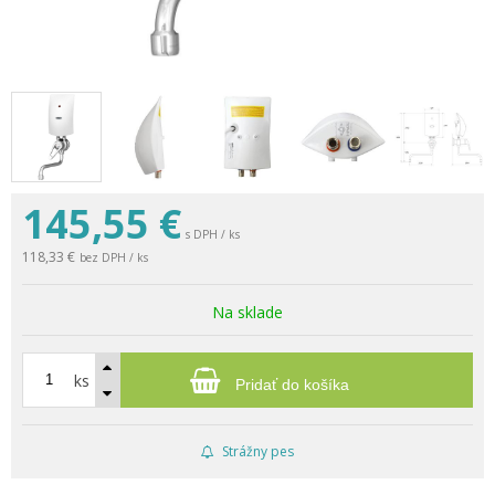
145,55
€
s DPH / ks
118,33 €
bez DPH / ks
Na sklade
ks
Pridať do košíka
Strážny pes