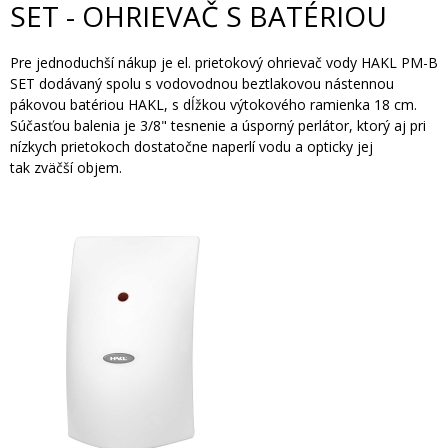
SET - OHRIEVAČ S BATÉRIOU
Pre jednoduchší nákup je el. prietokový ohrievač vody HAKL PM-B
SET dodávaný spolu s vodovodnou beztlakovou nástennou
pákovou batériou HAKL, s dĺžkou výtokového ramienka 18 cm.
Súčasťou balenia je 3/8" tesnenie a úsporný perlátor, ktorý aj pri
nízkych prietokoch dostatočne naperlí vodu a opticky jej
tak zväčší objem.