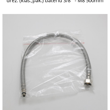
drez. (klas.,pák.) batériu 3/8´´ - M8 500mm