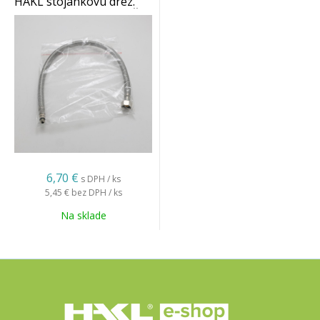
HAKL stojankovú drez.
(klas.,pák.) batériu 3/8´´ -
M8 500mm
6,70 €
s DPH / ks
5,45 €
bez DPH / ks
Na sklade