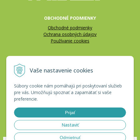
OBCHODNÉ PODMIENKY
Obchodné podmienky
Ochrana osobných údajov
Používanie cookies
REKLAMÁCIE
Vaše nastavenie cookies
Reklamačný poriadok
Vrátenie tovaru
Súbory cookie nám pomáhajú pri poskytovaní služieb
pre vás. Umožňujú spoznať a zapamätať si vaše
CERTIFIKÁTY
preferencie.
Prijať
Nastaviť
Odmietnuť