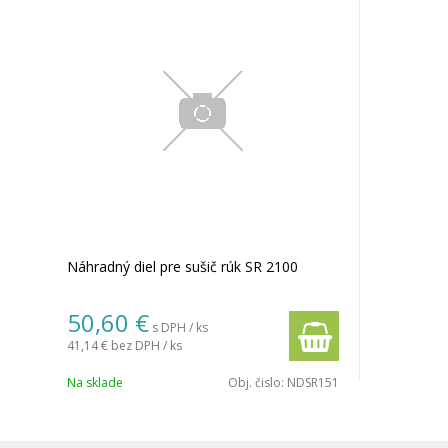
Náhradný diel pre sušič rúk SR 2100
50,60 €
s DPH / ks
41,14 €
bez DPH / ks
Na sklade
Obj. čislo:
NDSR151