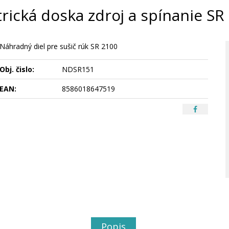
trická doska zdroj a spínanie SR
Náhradný diel pre sušič rúk SR 2100
Obj. čislo:
NDSR151
EAN:
8586018647519
Popis