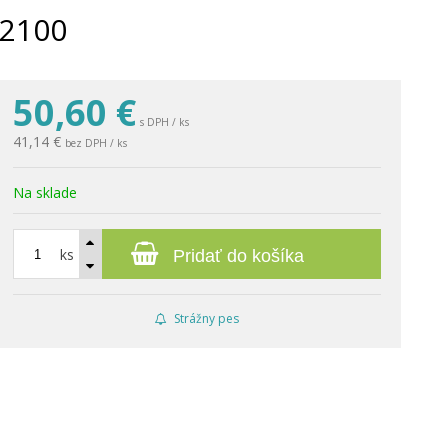
 2100
50,60
€
s DPH / ks
41,14 €
bez DPH / ks
Na sklade
ks
Pridať do košíka
Strážny pes