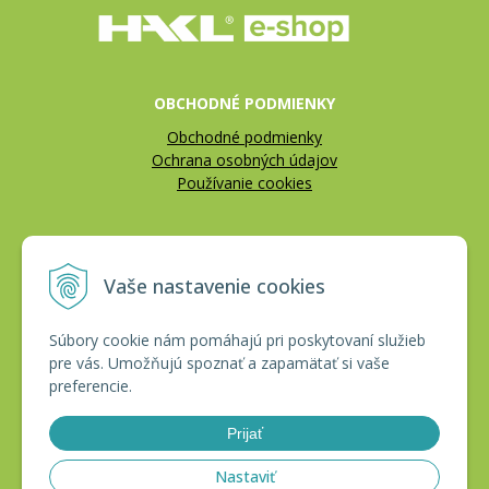
OBCHODNÉ PODMIENKY
Obchodné podmienky
Ochrana osobných údajov
Používanie cookies
REKLAMÁCIE
Vaše nastavenie cookies
Reklamačný poriadok
Vrátenie tovaru
Súbory cookie nám pomáhajú pri poskytovaní služieb
pre vás. Umožňujú spoznať a zapamätať si vaše
CERTIFIKÁTY
preferencie.
Prijať
Nastaviť