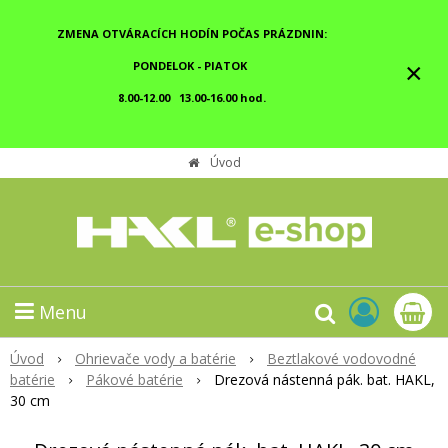
ZMENA OTVÁRACÍCH HODÍN POČAS PRÁZDNIN:
×
PONDELOK - PIATOK
8.00-12.00 13.00-16.00 hod.
Úvod
Menu
Úvod
Ohrievače vody a batérie
Beztlakové vodovodné
batérie
Pákové batérie
Drezová nástenná pák. bat. HAKL,
30 cm