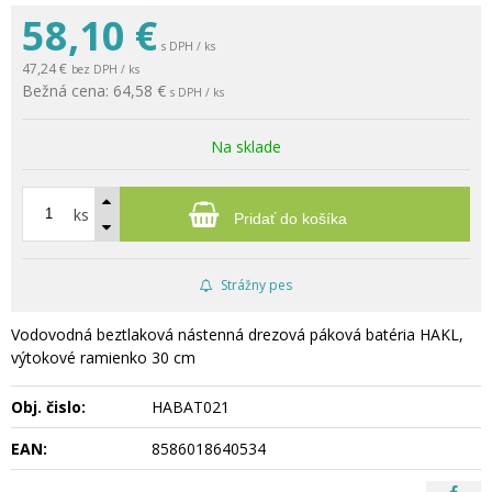
58,10
€
s DPH / ks
47,24 €
bez DPH / ks
Bežná cena:
64,58 €
s DPH / ks
Na sklade
ks
Pridať do košíka
Strážny pes
Vodovodná beztlaková nástenná drezová páková batéria HAKL,
výtokové ramienko 30 cm
Obj. čislo:
HABAT021
EAN:
8586018640534