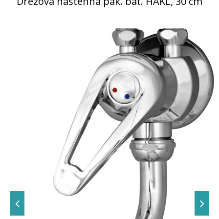
Drezová nástenná pák. bat. HAKL, 30 cm