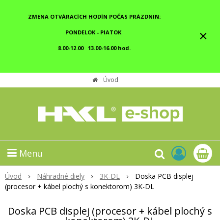
ZMENA OTVÁRACÍCH HODÍN POČAS PRÁZDNIN:
×
PONDELOK - PIATOK
8.00-12.00 13.00-16.00 hod.
Úvod
Menu
Úvod
Náhradné diely
3K-DL
Doska PCB displej
(procesor + kábel plochý s konektorom) 3K-DL
Doska PCB displej (procesor + kábel plochý s