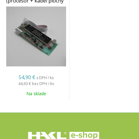
(procesor + kábel plochý
s konektorom) 3K-DL
54,90 €
s DPH / ks
44,63 €
bez DPH / ks
Na sklade