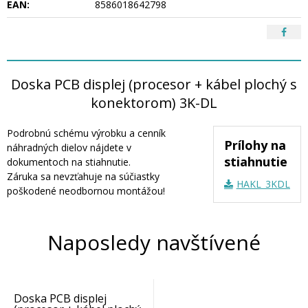
EAN:
8586018642798
Doska PCB displej (procesor + kábel plochý s
konektorom) 3K-DL
Podrobnú schému výrobku a cenník
Prílohy na
náhradných dielov nájdete v
stiahnutie
dokumentoch na stiahnutie.
Záruka sa nevzťahuje na súčiastky
HAKL_3KDL_náh
poškodené neodbornou montážou!
Naposledy navštívené
Doska PCB displej