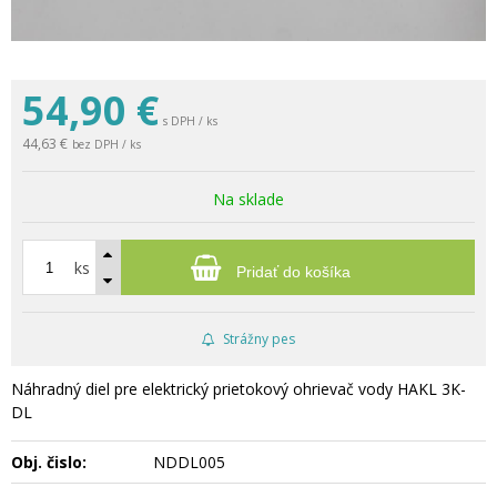
54,90
€
s DPH / ks
44,63 €
bez DPH / ks
Na sklade
ks
Pridať do košíka
Strážny pes
Náhradný diel pre elektrický prietokový ohrievač vody HAKL 3K-
DL
Obj. čislo:
NDDL005