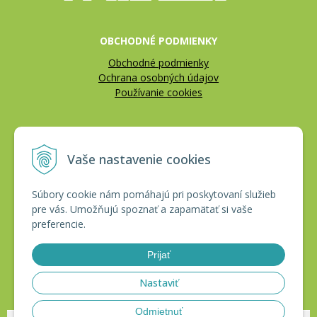
OBCHODNÉ PODMIENKY
Obchodné podmienky
Ochrana osobných údajov
Používanie cookies
REKLAMÁCIE
Vaše nastavenie cookies
Reklamačný poriadok
Vrátenie tovaru
Súbory cookie nám pomáhajú pri poskytovaní služieb
pre vás. Umožňujú spoznať a zapamätať si vaše
CERTIFIKÁTY
preferencie.
Prijať
Nastaviť
Odmietnuť