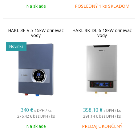
Na sklade
POSLEDNÝ 1 ks SKLADOM
HAKL 3F-V 5-15kW ohrievač
HAKL 3K-DL 6-18kW ohrievač
vody
vody
Novinka
340
€
358,10
€
s DPH / ks
s DPH / ks
276,42 €
bez DPH / ks
291,14 €
bez DPH / ks
Na sklade
PREDAJ UKONČENÝ