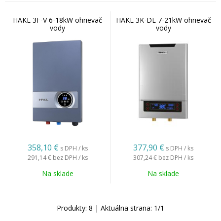
HAKL 3F-V 6-18kW ohrievač
HAKL 3K-DL 7-21kW ohrievač
vody
vody
358,10
€
377,90
€
s DPH / ks
s DPH / ks
291,14 €
bez DPH / ks
307,24 €
bez DPH / ks
Na sklade
Na sklade
Produkty:
8
| Aktuálna strana:
1
/
1