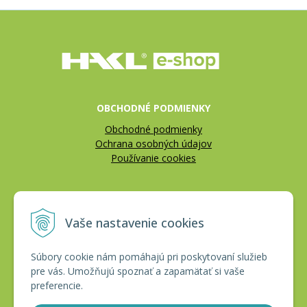
OBCHODNÉ PODMIENKY
Obchodné podmienky
Ochrana osobných údajov
Používanie cookies
REKLAMÁCIE
Vaše nastavenie cookies
Reklamačný poriadok
Vrátenie tovaru
Súbory cookie nám pomáhajú pri poskytovaní služieb
pre vás. Umožňujú spoznať a zapamätať si vaše
CERTIFIKÁTY
preferencie.