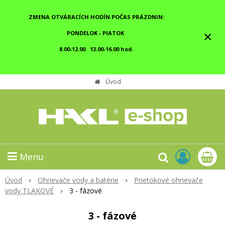
ZMENA OTVÁRACÍCH HODÍN POČAS PRÁZDNIN:
×
PONDELOK - PIATOK
8.00-12.00 13.00-16.00 hod.
Úvod
Menu
Úvod
Ohrievače vody a batérie
Prietokové ohrievače
vody TLAKOVÉ
3 - fázové
3 - fázové